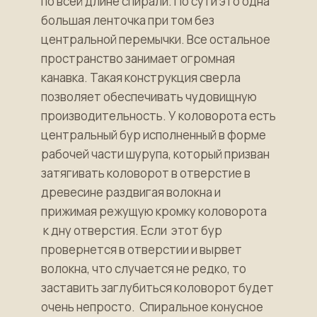
по всей длине спирали. По сути это одна
большая ленточка при том без
центральной перемычки. Все остальное
пространство занимает огромная
канавка. Такая конструкция сверла
позволяет обеспечивать чудовищную
производительность. У коловорота есть
центральный бур исполненный в форме
рабочей части шурупа, который призван
затягивать коловорот в отверстие в
древесине раздвигая волокна и
прижимая режущую кромку коловорота
к дну отверстия. Если этот бур
провернется в отверстии и вырвет
волокна, что случается не редко, то
заставить заглубиться коловорот будет
очень непросто. Спиральное конусное