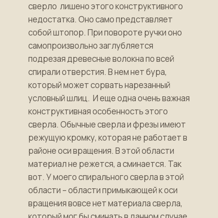
сверло лишено этого конструктивного
недостатка. Оно само представляет
собой штопор. При повороте ручки оно
самопроизвольно заглубляется
подрезая древесные волокна по всей
спирали отверстия. В нем нет бура,
который может сорвать нарезанный
условный шлиц. И еще одна очень важная
конструктивная особенность этого
сверла. Обычные сверла и фрезы имеют
режущую кромку, которая не работает в
районе оси вращения. В этой области
материал не режется, а сминается. Так
вот. У моего спирального сверла в этой
области – области примыкающей к оси
вращения вовсе нет материала сверла,
который мог бы сминать в данном случае