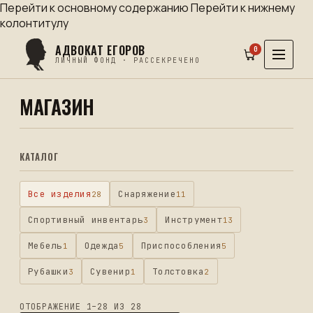
Перейти к основному содержанию
Перейти к нижнему
колонтитулу
АДВОКАТ ЕГОРОВ
0
ЛИЧНЫЙ ФОНД · РАССЕКРЕЧЕНО
МАГАЗИН
КАТАЛОГ
Все изделия
Cнаряжение
28
11
Cпортивный инвентарь
Инструмент
3
13
Мебель
Одежда
Приспособления
1
5
5
Рубашки
Сувенир
Толстовка
3
1
2
ОТОБРАЖЕНИЕ 1–28 ИЗ 28